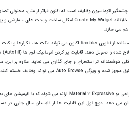
 چشمگیر اتوماسیون وظایف است که اکنون فراتر از متن، محتوای تصاوی
صفحه نمایش را نیز درک می نماید. بعلاوه، قابلیت خلاقانه Create My Widget امکان ساخت ویجت های سفارشی
اهم می سازد.
در بخش تایپ صوتی، کیبورد گوگل (Gboard) با استفاده از فناوری Rambler اکنون می تواند مکث ها، تکرارها و
کلامی را تشخیص داده و متنی روان، طبیعی و 
ی هوشمندانه تر استخراج و جای گذاری می نماید. علاوه بر این، مرو
کروم به دستیار هوشمند برای خلاصه سازی و تحقیق مجهز شده و ویژگی Auto Browse می تواند وظایف خ
تمامی این امکانات مجذوب کننده در قالب زبان طراحی نو Material 3 Expressive ارائه می شوند که با انیمی
ان می دهد. موج اول این قابلیت ها از تابستان سال جاری در دس