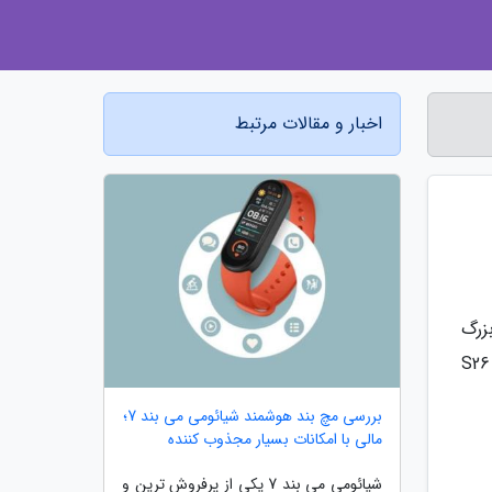
اخبار و مقالات مرتبط
ان Gemini Intelligence، تحولی بزرگ
در زیست بوم اندروید ایجاد کرد. این هوش مصنوعی که برای دستگاه های پریمیوم مانند سری پیکسل 10 و گلکسی S26
بررسی مچ بند هوشمند شیائومی می بند 7؛
مالی با امکانات بسیار مجذوب کننده
شیائومی می بند 7 یکی از پرفروش ترین و