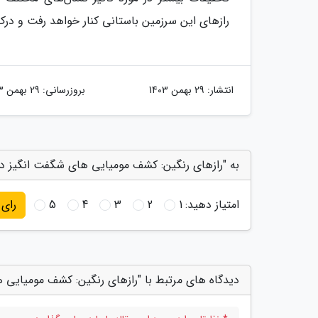
رازهای این سرزمین باستانی کنار خواهد رفت و درک م
انتشار:
29 بهمن 1403
بروزرسانی:
29 بهمن 1403
به "رازهای رنگین: کشف مومیایی های شگفت انگیز در
امتیاز دهید:
1
2
3
4
5
رای
دیدگاه های مرتبط با "رازهای رنگین: کشف مومیایی 