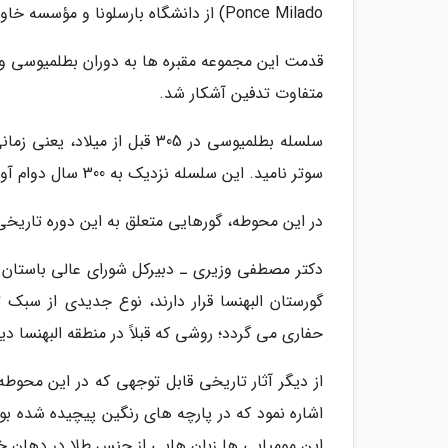
Ponce Milado) از دانشگاه بارسلونا و مؤسسه خاور نزدیک اجرا شده است.
قدمت این مجموعه مقبره ها به دوران بطلمیوسی و
متفاوت تدفین آشکار شد.
سلسله بطلمیوسی در 305 قبل ا
سوتر نامید. این سلسله نزدیک به 300 سال دوام آورد تا اینکه خاتمه در 30 سال قبل از میلاد به دست روم افتاد.
در این محوطه، گورهایی متعلق به این دوره تاریخی
دکتر مصطفی وزیری ـ دبیرکل شورای عالی باستان 
گورستان البهنسا قرار دارند، نوع جدیدی از سب
حفاری می گردد؛ روشی که قبلاً در منطقه البهنسا دی
از دیگر آثار تاریخی قابل توجهی که در این مح
اشاره نمود که در پارچه های رنگین پیچیده شده بو
این مومیایی ها زبان هایی از جنس طلا در دهان خ