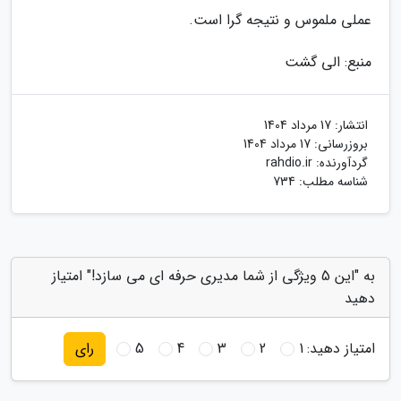
عملی ملموس و نتیجه گرا است.
منبع: الی گشت
انتشار:
17 مرداد 1404
بروزرسانی:
17 مرداد 1404
گردآورنده:
rahdio.ir
شناسه مطلب: 734
به "این 5 ویژگی از شما مدیری حرفه ای می سازد!" امتیاز
دهید
امتیاز دهید:
1
2
3
4
5
رای