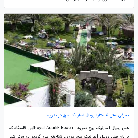
معرفی هتل 5 ستاره رویال آسارلیک بیچ در بدروم
هتل رویال آسارلیک بیچ بدروم | Royal Asarlik Beachاین اقامتگاه که
با نام هتل رویال آسارلیک بیچ بدروم شناخته می گردد، در مرکز شهر