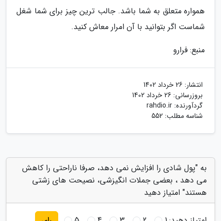
همواره متعلق به شما باشد. جالب ترین چیز برای شما شغل
شماست اگر بتوانید با آن امرار معاش کنید.
منبع: فرارو
انتشار:
26 خرداد 1402
بروزرسانی:
26 خرداد 1402
گردآورنده:
rahdio.ir
شناسه مطلب: 552
به "پول شادی را افزایش نمی دهد، صرفا ناراحتی را کاهش
می دهد ، بعضی جملات انگیزشی، نصیحت های زشتی
هستند" امتیاز دهید
امتیاز دهید:
1
2
3
4
5
رای