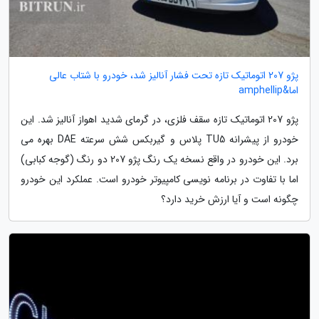
پژو 207 اتوماتیک تازه تحت فشار آنالیز شد، خودرو با شتاب عالی
اما&amphellip
پژو 207 اتوماتیک تازه سقف فلزی، در گرمای شدید اهواز آنالیز شد. این
خودرو از پیشرانه TU5 پلاس و گیربکس شش سرعته DAE بهره می
برد. این خودرو در واقع نسخه یک رنگ پژو 207 دو رنگ (گوجه کبابی)
اما با تفاوت در برنامه نویسی کامپیوتر خودرو است. عملکرد این خودرو
چگونه است و آیا ارزش خرید دارد؟