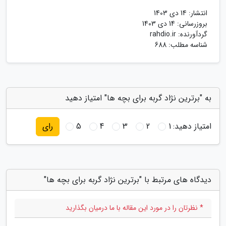
انتشار:
14 دی 1403
بروزرسانی:
14 دی 1403
گردآورنده:
rahdio.ir
شناسه مطلب: 688
به "برترین نژاد گربه برای بچه ها" امتیاز دهید
امتیاز دهید:
1
2
3
4
5
رای
دیدگاه های مرتبط با "برترین نژاد گربه برای بچه ها"
* نظرتان را در مورد این مقاله با ما درمیان بگذارید