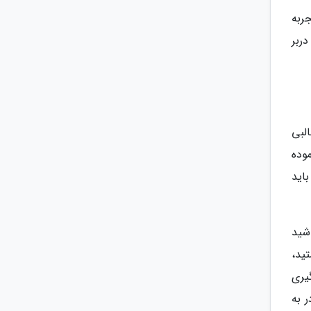
ربه
ربر
Lov)، داستان های جالبی
موده
اید
شید
تید،
یری
 به