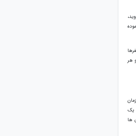
ید،
وده
رها
و هر
مان
 یک
 ها