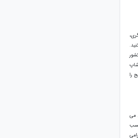
ری،
ید.
شور
شاپ
 را
ل می
کسب
امی