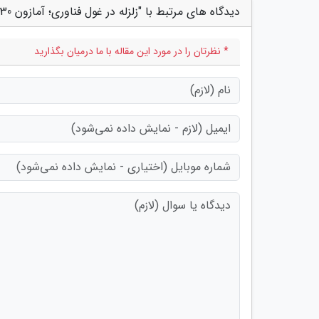
دیدگاه های مرتبط با "زلزله در غول فناوری؛ آمازون 30 هزار نفر را اخراج می نماید"
* نظرتان را در مورد این مقاله با ما درمیان بگذارید