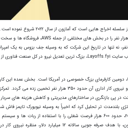
این تعدیل گسترده، جدیدترین و بزرگ ترین موج از سلسله اخراج هایی است که آمازون از سال 2022 
شرکت پیش از این نیز در چندین نوبت بیش از 27 هزار نفر را در بخش های مختلفی از جمله AWS، فروشگ
کنار نموده بود. اما اخراج یک باره 30 هزار نفر، نه تنها در تاریخ این شرکت که به وسیله جف بزوس به یک امپ
دنیای تبدیل شد، بی سابقه است، بلکه طبق آمار وب سایت Layoffs.fyi، بزرگ ترین تعدیل نیرو در کل صنعت فناو
رمند در سراسر دنیا، دومین کارفرمای بزرگ خصوصی در آمریکا است. بخش عمده این کار
در انبارها و مراکز لجستیک مشغول به کار هستند و نیروی کار اداری آن حدود 350 هزار نفر تخمین زده می گردد
 در پی بازنگری در ساختارهای مدیریتی و کاهش هزینه های سربار 
ی بلندمدت تر تحلیل کرد که اخیراً به وسیله نیویورک تایمز فاش شد.
اساس آن گزارش، آمازون در نظر دارد تا سال 2033، حدود 600 هزار فرصت شغلی را با استفاده از ربات ها و سی
اتوماتیک جایگزین کند. این برنامه بزرگ اتوماسیون، با هدف صرفه جویی سالانه 12 میلیارد دلار، منظره نیرو