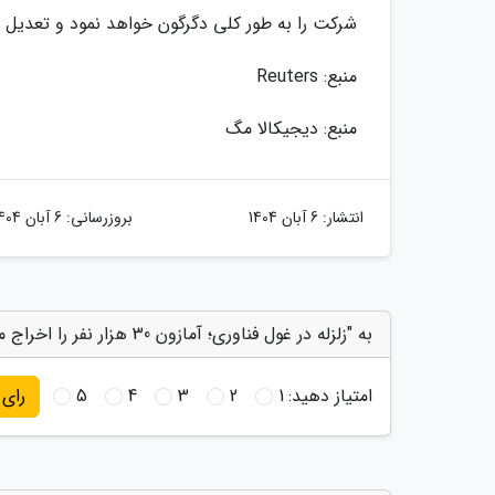
شرکت را به طور کلی دگرگون خواهد نمود و تعدیل ن
منبع: Reuters
منبع: دیجیکالا مگ
انتشار:
6 آبان 1404
بروزرسانی:
6 آبان 1404
به "زلزله در غول فناوری؛ آمازون 30 هزار نفر را اخراج می نماید" امتیاز دهید
امتیاز دهید:
1
2
3
4
5
رای