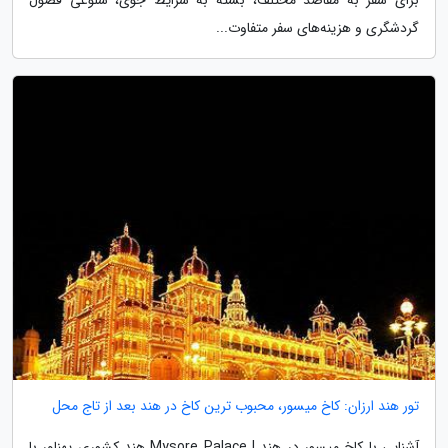
برای سفر به مقاصد مختلف، بسته به شرایط جوی، شلوغی فصول
گردشگری و هزینه‌های سفر متفاوت...
تور هند ارزان: کاخ میسور، محبوب ترین کاخ در هند بعد از تاج محل
آشنایی با کاخ میسور در هند | Mysore Palace هند کشوری پهناور با