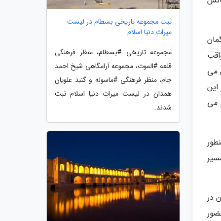
انس
ثبت مجموعه تاریخی بسطام در لیست
میراث دنیا اسلام
مان
مجموعه تاریخی #بسطام، منظر فرهنگی
واقب
قلعه #الموت، مجموعه آرامگاهی شیخ احمد
 می
جام، منظر فرهنگی #ماسوله و گنبد علویان
این
همدان در لیست میراث دنیا اسلام ثبت
 می
شدند.
طور
سیر
 در
ضور