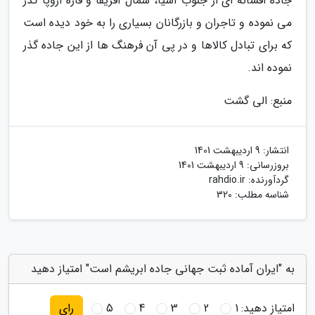
جاده افسانه ای از جنوب آسیا، شمال آفریقا و قاره اروپا گذر
می نموده و تاجران و بازرگانان بسیاری را به خود دیده است
که برای تبادل کالاها و در پی آن فرهنگ ها از این جاده گذر
نموده اند.
منبع: الی گشت
انتشار:
9 اردیبهشت 1401
بروزرسانی:
9 اردیبهشت 1401
گردآورنده:
rahdio.ir
شناسه مطلب: 320
به "ایران آماده ثبت جهانی جاده ابریشم است" امتیاز دهید
امتیاز دهید:
1
2
3
4
5
رای