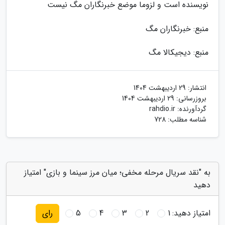
نویسنده است و لزوما موضع خبرنگاران مگ نیست
منبع: خبرنگاران مگ
منبع: دیجیکالا مگ
انتشار:
29 اردیبهشت 1404
بروزرسانی:
29 اردیبهشت 1404
گردآورنده:
rahdio.ir
شناسه مطلب: 728
به "نقد سریال مرحله مخفی؛ میان مرز سینما و بازی" امتیاز
دهید
امتیاز دهید:
1
2
3
4
5
رای