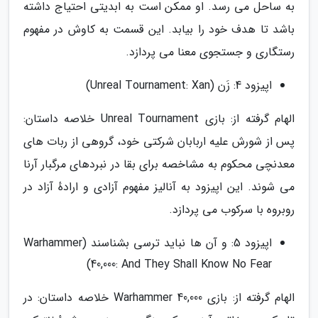
به ساحل می رسد. او ممکن است به ابدیتی احتیاج داشته
باشد تا هدف خود را بیابد. این قسمت به کاوش در مفهوم
رستگاری و جستجوی معنا می پردازد.
اپیزود 4: زَن (Unreal Tournament: Xan)
الهام گرفته از: بازی Unreal Tournament خلاصه داستان:
پس از شورش علیه اربابان شرکتی خود، گروهی از ربات های
معدنچی محکوم به مشاخصه برای بقا در نبردهای مرگبار آرنا
می شوند. این اپیزود به آنالیز مفهوم آزادی و ارادهٔ آزاد در
روبروه با سرکوب می پردازد.
اپیزود 5: و آن ها نباید ترسی بشناسند (Warhammer
40,000: And They Shall Know No Fear)
الهام گرفته از: بازی Warhammer 40,000 خلاصه داستان: در