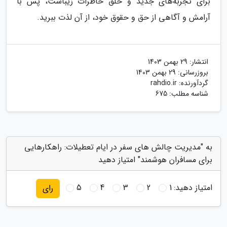
برای تجربه‌های جدید و خلق خاطرات زیباست، پس با
آرامش و آگاهی از حق و حقوق خود، از آن لذت ببرید.
انتشار:
29 بهمن 1403
بروزرسانی:
29 بهمن 1403
گردآورنده:
rahdio.ir
شناسه مطلب: 675
به "مدیریت چالش های سفر در ایام تعطیلات: راهکارهایی
برای مسافران هوشمند" امتیاز دهید
امتیاز دهید:
1
2
3
4
5
رای