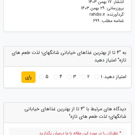
انتشار:
17 بهمن 1403
بروزرسانی:
29 بهمن 1403
گردآورنده:
rahdio.ir
شناسه مطلب: 699
به "4 تا از بهترین غذاهای خیابانی شانگهای؛ لذت طعم های
تازه" امتیاز دهید
امتیاز دهید:
1
2
3
4
5
رای
دیدگاه های مرتبط با "4 تا از بهترین غذاهای خیابانی
شانگهای؛ لذت طعم های تازه"
* نظرتان را در مورد این مقاله با ما درمیان بگذارید