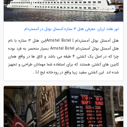
تور هلند ارزان: معرفی هتل 3 ستاره آمستل بوتل در آمستردام
هتل آمستل بوتل آمستردام | Amstel Botelاین هتل 3 ستاره با نام
هتل آمستل بوتل آمستردام Amstel Botel بسیار منحصر به فرد بوده
چرا که در اصل یک کشتی 4 طبقه می باشد و اتاق ها در واقع همان
کابین های کشتی هستند که برای استفاده شما مهمانان طراحی و تجهیز
شده اند. این کشتی سفید زیبا واقع در رودخانه ایج IJ...