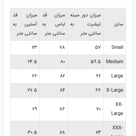
میزان دور سینه
میزان قد
میزان قد
سایز
تیشرت به
لباس به
آستین به
سانتی متر
سانتی متر
سانتی متر
23
78
57
Small
24.5
80
59.5
Medium
26
82
62
Large
27.5
84
66
X-Large
XX-
29
86
70
Large
XXX-
30.5
88
74