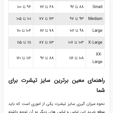
Small
88 تا 92
68 تا 72
96 تا 100
Medium
93 تا 97
73 تا 77
101 تا 105
Large
98 تا 102
78 تا 82
106 تا 110
X-Large
103 تا 107
83 تا 87
111 تا 115
XX-
108 تا 112
88 تا 92
116 تا 120
Large
راهنمای معین برترین سایز تیشرت برای
شما
نحوه میزان گیری سایز تیشرت یکی از اموری است که باید
موقع خرید این لباس و لباس های دیگر به آن توجه داشته