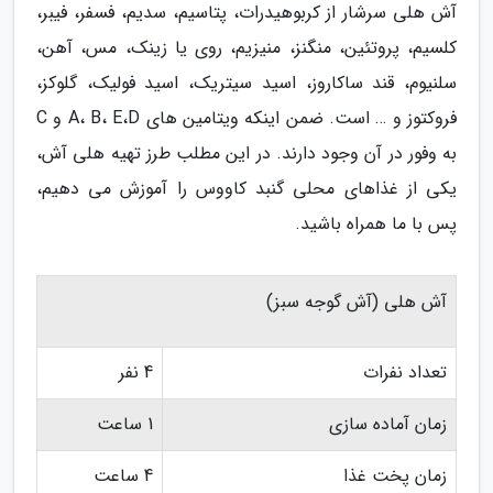
آش هلی سرشار از کربوهیدرات، پتاسیم، سدیم، فسفر، فیبر،
کلسیم، پروتئین، منگنز، منیزیم، روی یا زینک، مس، آهن،
سلنیوم، قند ساکاروز، اسید سیتریک، اسید فولیک، گلوکز،
فروکتوز و … است. ضمن اینکه ویتامین های A، B، E،D و C
به وفور در آن وجود دارند. در این مطلب طرز تهیه هلی آش،
یکی از غذاهای محلی گنبد کاووس را آموزش می دهیم،
پس با ما همراه باشید.
آش هلی (آش گوجه سبز)
تعداد نفرات
4 نفر
زمان آماده سازی
1 ساعت
زمان پخت غذا
4 ساعت