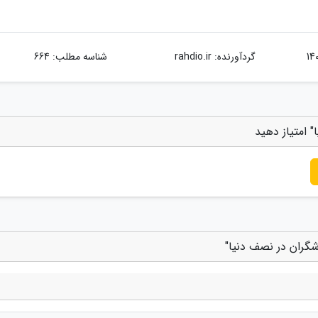
گردآورنده:
rahdio.ir
شناسه مطلب: 664
 امتیاز دهید
شگران در نصف دنیا"