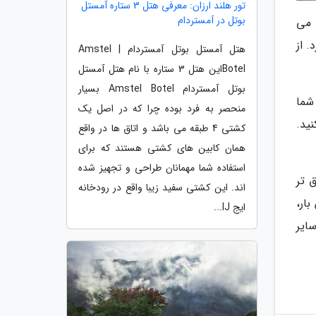
تور هلند ارزان: معرفی هتل 3 ستاره آمستل
بوتل در آمستردام
 می
 از
هتل آمستل بوتل آمستردام | Amstel
Botelاین هتل 3 ستاره با نام هتل آمستل
بوتل آمستردام Amstel Botel بسیار
شما
منحصر به فرد بوده چرا که در اصل یک
ید.
کشتی 4 طبقه می باشد و اتاق ها در واقع
همان کابین های کشتی هستند که برای
استفاده شما مهمانان طراحی و تجهیز شده
 تر
اند. این کشتی سفید زیبا واقع در رودخانه
بار،
ایج IJ...
سایر