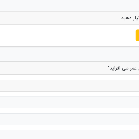
یاز دهید
مر می افزاید"