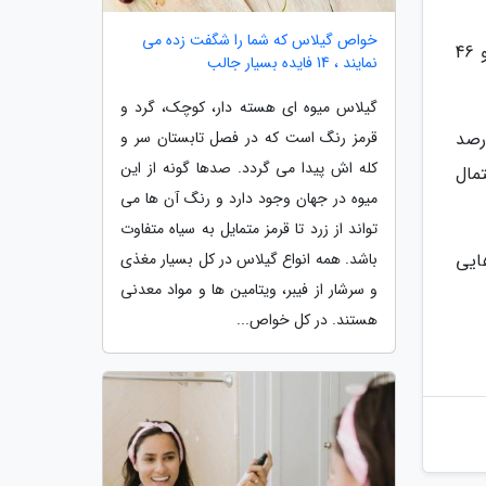
خواص گیلاس که شما را شگفت زده می
بیش از 8600 نفر از پاسخ دهندگان نظرسنجی جان خود را از دست دادند: 30 درصد از بیماری قلبی؛ 24 درصد از سرطان و 46
نمایند ، 14 فایده بسیار جالب
گیلاس میوه ای هسته دار، کوچک، گرد و
اب خوب شأن صفر تا یک بود، شرکت کنندگان دارای هر پنج عامل مفید خواب 30 درصد
قرمز رنگ است که در فصل تابستان سر و
کله اش پیدا می گردد. صدها گونه از این
احتمال
میوه در جهان وجود دارد و رنگ آن ها می
تواند از زرد تا قرمز متمایل به سیاه متفاوت
2 سال بیشتر از آن هایی
باشد. همه انواع گیلاس در کل بسیار مغذی
و سرشار از فیبر، ویتامین ها و مواد معدنی
هستند. در کل خواص...