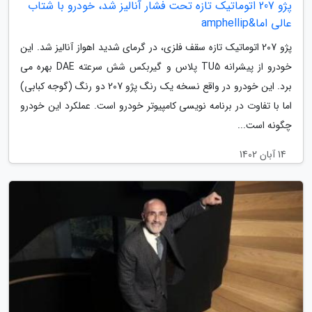
پژو 207 اتوماتیک تازه تحت فشار آنالیز شد، خودرو با شتاب
عالی اما&amphellip
پژو 207 اتوماتیک تازه سقف فلزی، در گرمای شدید اهواز آنالیز شد. این
خودرو از پیشرانه TU5 پلاس و گیربکس شش سرعته DAE بهره می
برد. این خودرو در واقع نسخه یک رنگ پژو 207 دو رنگ (گوجه کبابی)
اما با تفاوت در برنامه نویسی کامپیوتر خودرو است. عملکرد این خودرو
چگونه است...
14 آبان 1402