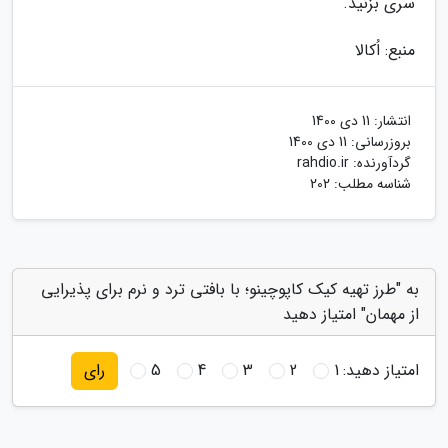
سری بزنید.
منبع: اُکالا
انتشار:
11 دی 1400
بروزرسانی:
11 دی 1400
گردآورنده:
rahdio.ir
شناسه مطلب: 202
به "طرز تهیه کیک کاپوچینو؛ با بافتی ترد و نرم برای پذیرایی
از مهمان" امتیاز دهید
امتیاز دهید:
1
2
3
4
5
رای