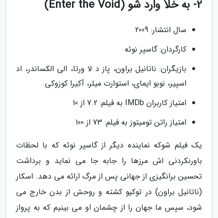
2- به خلأ وارد شو (Enter the Void)
سال انتشار: 2009
کارگردان: گاسپر نوئه
بازیگران: ناتانیل براون، پاز د لا ورتا، الی الکساندر، اد
اسپیر، نوبو ایمای، استوارت میلر، آکیرا کوزوکی
امتیاز کاربران IMDb به فیلم: 7.2 از 10
امتیاز راتن تومیتوز به فیلم: 73 از 100
یک فیلم شوکه نماینده دیگر از گاسپر نوئه که با لحظات
باورنکردنی اش مرزها را جابه جا می نماید و برداشت
تحسین برانگیزی از جهانی پس از مرگ ارائه می دهد. اسکار
(ناتانیل براون) در توکیو کشته و روحش از بدن خارج می
شود، سپس ما جهان را از چشمان او می بینیم که به پرواز