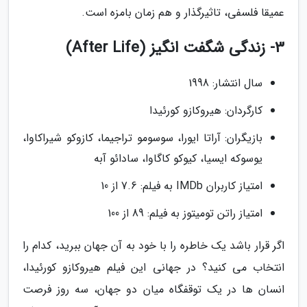
عمیقا فلسفی، تاثیرگذار و هم زمان بامزه است.
3- زندگی شگفت انگیز (After Life)
سال انتشار: 1998
کارگردان: هیروکازو کورئیدا
بازیگران: آراتا ایورا، سوسومو تراجیما، کازوکو شیراکاوا،
یوسوکه ایسیا، کیوکو کاگاوا، سادائو آبه
امتیاز کاربران IMDb به فیلم: 7.6 از 10
امتیاز راتن تومیتوز به فیلم: 89 از 100
اگر قرار باشد یک خاطره را با خود به آن جهان ببرید، کدام را
انتخاب می کنید؟ در جهانی این فیلم هیروکازو کورئیدا،
انسان ها در یک توقفگاه میان دو جهان، سه روز فرصت