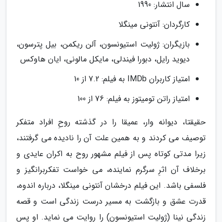
سال انتشار: 1990
کارگردان: آنتونی مینگلا
بازیگران: ژولیت استیونسون، آلن ریکمن، بیل پترسون،
دیوید رایل، دبورا فیندلی، مایکل مالونی، ایان هاوکس
امتیاز کاربران IMDb به فیلم: 7.2 از 10
امتیاز راتن تومیتوز به فیلم: 76 از 100
حقیقتا، دیوانه وار، عمیقا را در گذشته روحِ افراد متفکر
توصیف می کردند و به همین علت آن را نادیده می گرفتند،
زیرا مدتی کوتاه پس از فیلم مشهور روح به اکران عایدی و
برخلاف آن اثرِ سرگرم نماینده، می خواست تفکربرانگیز و
فلسفی باشد. این فیلم درخشان آنتونی مینگلا، درباره اندوه،
قدرت عشق و بازگشت به مسیر درست زندگی است و قصه
زندگی نینا (ژولیت استیونسون) را روایت می نماید. او پس