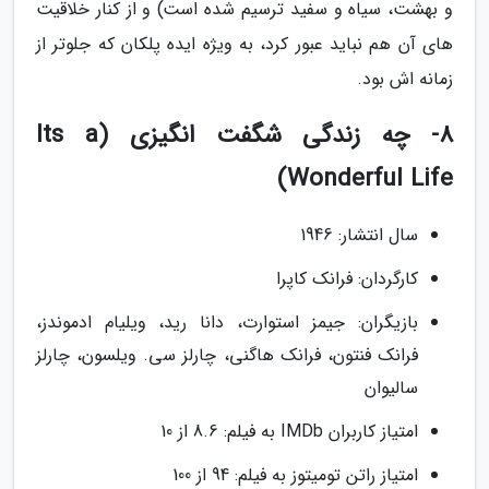
و بهشت، سیاه و سفید ترسیم شده است) و از کنار خلاقیت
های آن هم نباید عبور کرد، به ویژه ایده پلکان که جلوتر از
زمانه اش بود.
8- چه زندگی شگفت انگیزی (Its a
Wonderful Life)
سال انتشار: 1946
کارگردان: فرانک کاپرا
بازیگران: جیمز استوارت، دانا رید، ویلیام ادموندز،
فرانک فنتون، فرانک هاگنی، چارلز سی. ویلسون، چارلز
سالیوان
امتیاز کاربران IMDb به فیلم: 8.6 از 10
امتیاز راتن تومیتوز به فیلم: 94 از 100