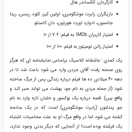
کارگردان: الکساندر هال
بازیگران: رابرت مونتگومری، اولین کیز، کلود رینس، ریتا
جانسون، ادوارد اورت هورتون، دان کاستلو
امتیاز کاربران IMDb به فیلم: 7.6 از 10
امتیاز راتن تومیتوز به فیلم: 100 از 100
یک کمدی -عاشقانه کلاسیک براساس نمایشنامه ای که هرگز
روی صحنه رفت؛ آقای جردن وارد می شود باعث شد تا در
دهه 40 میلادی ده ها فیلم درباره زندگی پس از مرگ ساخته
شود (از جمله مردی به نام جو، بهشت می تواند صبر کند و
واقع بین). قصه درباره یک بوکسور و خلبان تازه وارد به نام
جو پندلتون (رابرت مونتگومری) است که در یک سانحه
کشته می شود اما در واقع مرگ او به علت محاسبات اشتباه
یک فرشته بوده است! از آنجایی که دیگر بدنی وجود ندارد،