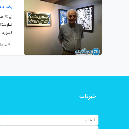
رضا بنف
ایرنا/ ه
نمایشگا
کشورم در
7 مرداد 1400
خبرنامه