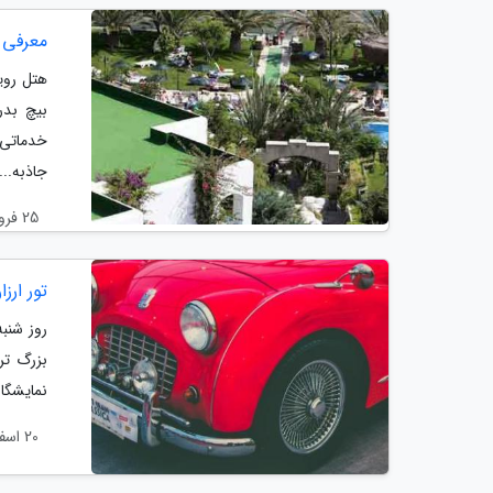
معرفی هتل 5 ستاره رویال 
بیچ بدر
خدماتی ک
جاذبه...
25 فروردین 1401
تور ارز
روز شنبه
نمایشگاه
20 اسفند 1400