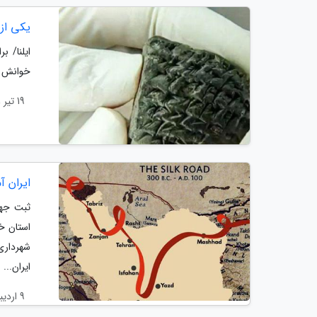
یکی از
ایلنا/ 
خوانش 
19 تیر 1401
ایران 
ثبت جها
استان خ
شهرداری
ایران...
9 اردیبهشت 1401