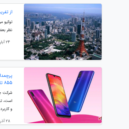
از تفری
توکیو م
نظر بعضی
24 آبان 1403
پرچمدار
855 تا اندروید Q
شرکت چی
است، تص
و کاربرد
28 آذر 1401