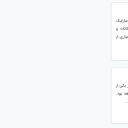
تل رویال آسارلیک
انات و
یاری از
یکی از
عت 12 تا 20 این روز خواهد بود.
.