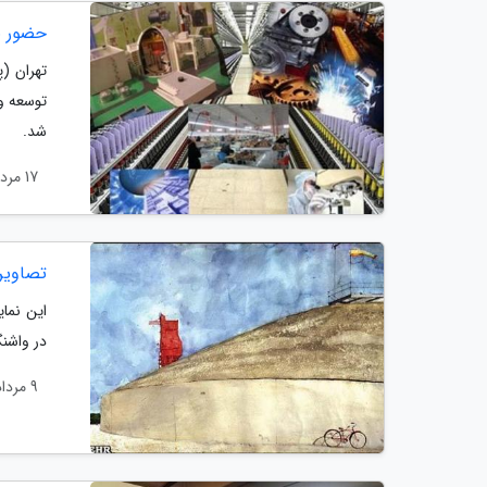
حضور ب
تهران (
شد.
17 مرداد 1400
تصاویر 50 سال اکتشافات فضایی از نگا
در واشنگ
9 مرداد 1400