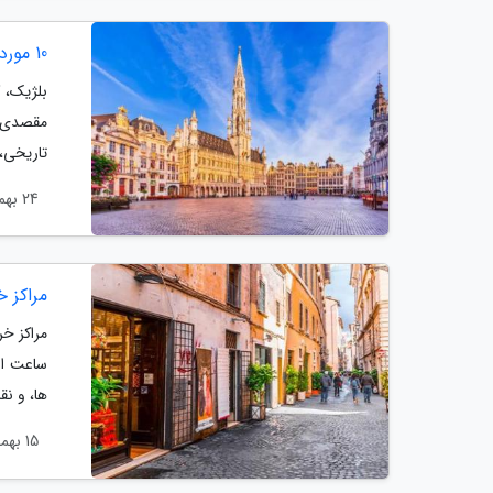
10 مورد از برترین جاهای دیدنی بلژیک
بلژیک، 
مقصدی ف
تاریخی، 
24 بهمن 1403
مراکز خ
مراکز خ
ساعت از
ها، و ن
15 بهمن 1403