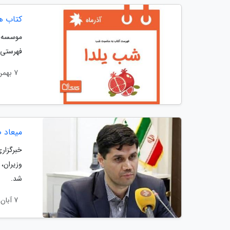
کتاب ه
موسسه پ
فهرستی ا
7 بهمن 1400
میعاد 
خبرگزار
وزیران،
شد.
7 آبان 1400