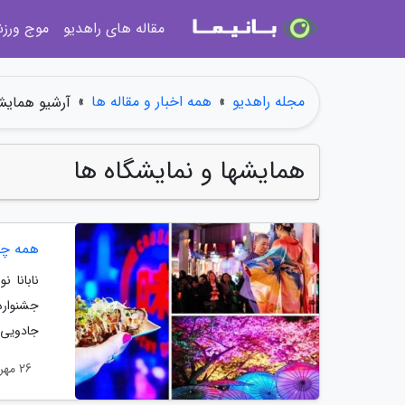
مقاله های راهدیو
موج ورز
مجله راهدیو
»
همه اخبار و مقاله ها
»
آرشیو همایشه
همایشها و نمایشگاه ها
همه چیز
نابانا ن
جشنواره
جادویی، نمایش
26 مهر 1404