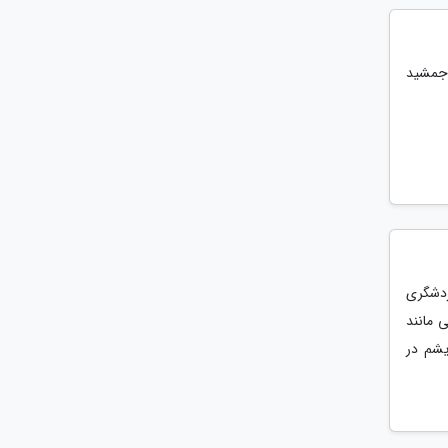
 جمشید
ردشگری
 مانند
یشم در