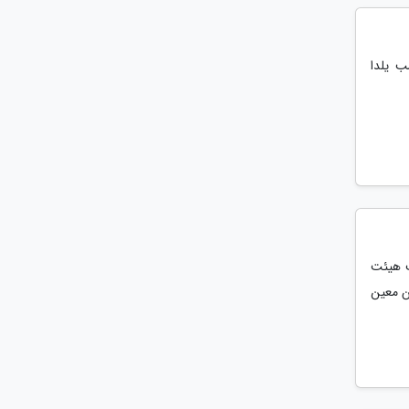
ب یلدا
ب هیئت
ن معین