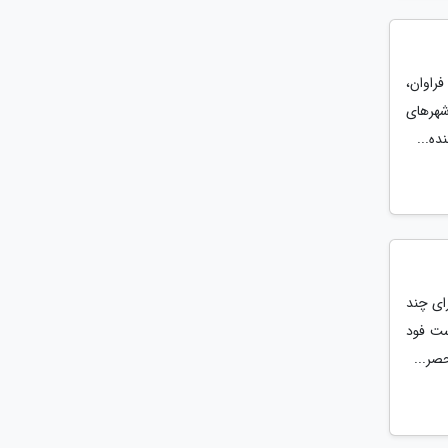
راوان،
شهرهای
ده...
ای چند
ست فود
صر...